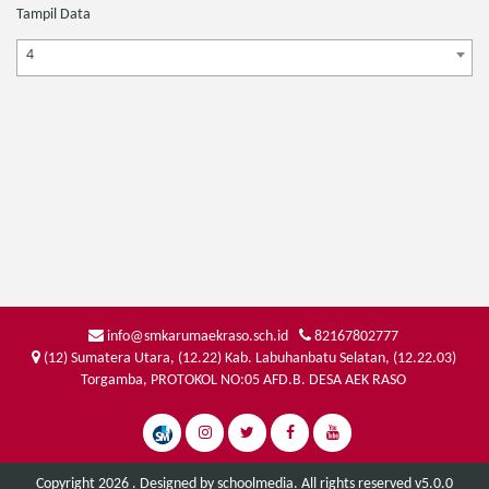
Tampil Data
4
info@smkarumaekraso.sch.id
82167802777
(12) Sumatera Utara, (12.22) Kab. Labuhanbatu Selatan, (12.22.03)
Torgamba, PROTOKOL NO:05 AFD.B. DESA AEK RASO
Copyright 2026 . Designed by
schoolmedia
. All rights reserved v5.0.0